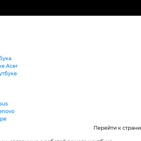
бука
ке Acer
утбуке
sus
enovo
уре
Перейти к стран