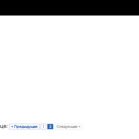
ице:
< Предыдущая
1
2
Следующая >